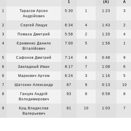
1
(A)
А
1
Тарасов Арсен
5:30
1
1:23
3
Андрійович
2
Сергей Лищук
6:34
4
1:43
2
3
Помаза Дмитрий
5:58
2
1:20
4
4
Єременко Данило
7:00
5
1:56
1
Віталійович
5
Сафонов Дмитрий
7:14
6
0:48
9
6
Закладный Иван
8:17
7
1:08
6
6
Маркович Артем
6:24
3
1:16
5
7
Шатохин Александр
87
9
0:13
10
8
Ганцяк Андрій
93
8
0:58
8
Володимирович
9
Кущ Владислав
81
10
1:03
7
Валерьевич