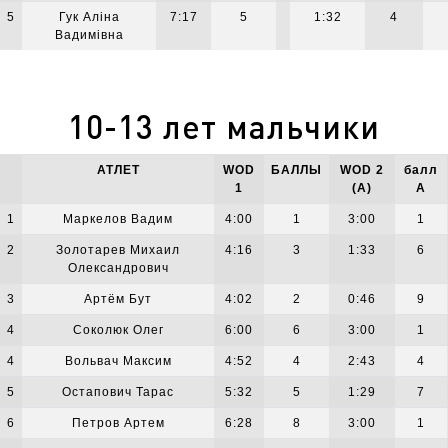
5
Гук Аліна
7:17
5
1:32
4
Вадимівна
10-13 лет мальчики
АТЛЕТ
WOD
БАЛЛЫ
WOD 2
балл
1
(A)
А
1
Маркелов Вадим
4:00
1
3:00
1
2
Золотарев Михаил
4:16
3
1:33
6
Олександрович
3
Артём Бут
4:02
2
0:46
9
4
Соколюк Олег
6:00
6
3:00
1
4
Вольвач Максим
4:52
4
2:43
4
5
Остапович Тарас
5:32
5
1:29
7
6
Петров Артем
6:28
8
3:00
1