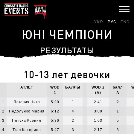
УКР
РУС
ENG
ЮНІ ЧЕМПІОНИ
РЕЗУЛЬТАТЫ
10-13 лет девочки
АТЛЕТ
WOD
БАЛЛЫ
WOD 2
балл
W
1
(A)
А
1
Яскевич Ника
5:30
1
2:41
2
2
Недолужко Мария
6:12
4
3:00
1
3
Пятуха Ксения
5:36
2
1:03
5
4
Ткач Катерина
5:47
3
2:17
3