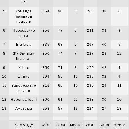
и Я
5
Команда
364
90
3
263
38
6
маминой
подруги
6
Прохорские
356
77
6
241
34
8
дети
7
BigTasty
335
68
9
267
40
5
8
ЖК Уютный
350
74
7
227
28
12
Квартал
9
X-line
350
71
8
270
42
4
10
Динис
299
59
12
236
32
9
11
Запорожские
316
65
10
230
29
11
дрыщи
12
HubenyaTeam
300
61
11
233
30
10
13
Аматоры
258
57
13
224
27
13
КОМАНДА
WOD
Балл
Место
WOD
Балл
Место