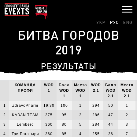
УКР
РУС
ENG
БИТВА ГОРОДОВ
2019
РЕЗУЛЬТАТЫ
КОМАНДА
WOD
Балл
Место
WOD
Балл
Место
ПРОФИ
1
WOD
WOD
2.1
WOD
WOD
1
1
2.1
2.1
1
ZdravoPharm
19:30
100
1
294
50
1
2
KABAN TEAM
375
95
2
286
47
2
3
Lemberg
360
80
5
284
44
3
4
Три Богатыря
360
85
4
255
36
7