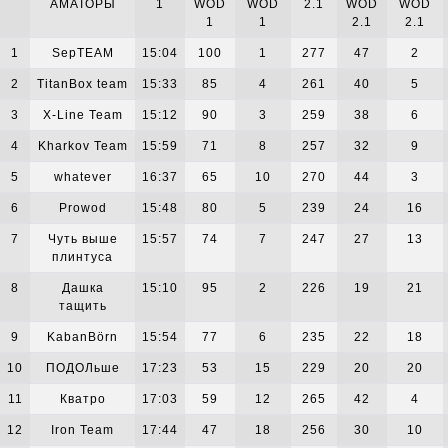
АМАТОРЫ
1
WOD
WOD
2.1
WOD
WOD
1
1
2.1
2.1
1
SepTEAM
15:04
100
1
277
47
2
2
TitanBox team
15:33
85
4
261
40
5
3
X-Line Team
15:12
90
3
259
38
6
4
Kharkov Team
15:59
71
8
257
32
9
5
whatever
16:37
65
10
270
44
3
6
Prowod
15:48
80
5
239
24
16
7
Чуть выше
15:57
74
7
247
27
13
плинтуса
8
Дашка
15:10
95
2
226
19
21
тащить
9
KabanBörn
15:54
77
6
235
22
18
10
ПОДОЛьше
17:23
53
15
229
20
20
11
Кватро
17:03
59
12
265
42
4
12
Iron Team
17:44
47
18
256
30
10