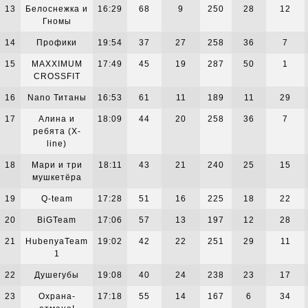
13
Белоснежка и
16:29
68
9
250
28
12
Гномы
14
Профики
19:54
37
27
258
36
7
15
MAXXIMUM
17:49
45
19
287
50
1
CROSSFIT
16
Nano Титаны
16:53
61
11
189
11
29
17
Алина и
18:09
44
20
258
36
7
ребята (X-
line)
18
Мари и три
18:11
43
21
240
25
15
мушкетёра
19
Q-team
17:28
51
16
225
18
22
20
BiGTeam
17:06
57
13
197
12
28
21
HubenyaTeam
19:02
42
22
251
29
11
1
22
Душегубы
19:08
40
24
238
23
17
23
Охрана-
17:18
55
14
167
6
34