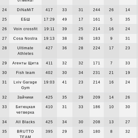
отмена!
24
DiNaMiT
417
33
31
244
26
14
25
ЕБШ
17:29
49
17
161
5
35
26
Voin crossfit
19:11
39
25
214
16
24
27
Cosa Nostra
19:13
38
26
183
9
31
28
Ultimate
427
36
28
224
17
23
Athletes
29
Агенты Щита
411
32
32
171
7
33
30
Fish team
402
30
34
231
21
19
31
Lviv Garage
19:03
41
23
214
16
24
Gym
32
Зайчики
425
35
29
209
14
26
33
Битюцкая
410
31
33
186
10
30
четверка
34
All Blacks
425
34
30
208
13
27
35
BRUTTO
395
29
35
180
8
32
TEAМ